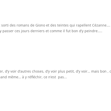
sorti des romans de Giono et des teintes qui rapellent Cézanne….
y passer ces jours derniers et comme il fut bon d’y peindre…..
, d’y voir d’autres choses, d’y voir plus petit, d’y voir… mais bon , 
Quand même… à y réfléchir, ce n’est pas...