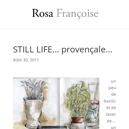
STILL LIFE… provençale…
Août 30, 2011
un
peu
de
basilic
et de
lavan
de….
un