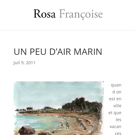
UN PEU D’AIR MARIN
Juil 9, 2011
quan
d on
est en
ville
et que
les
vacan
ces